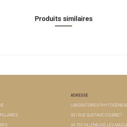
Produits similaires
ADRESSE
UE
LABORATOIRES PHYTOGENES
PILLAIRES
351 RUE GUSTAVE COURBET
ORPS
34 750 VILLENEUVE-LÈS-MAG