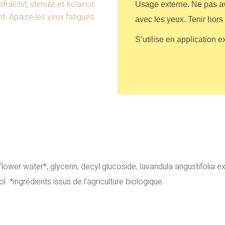
afraîchit, stimule et éclaircit
Usage externe. Ne pas ava
int. Apaise les yeux fatigués.
avec les yeux. Tenir hors
S’utilise en application e
lower water*, glycerin, decyl glucoside, lavandula angustifolia 
l. *ingrédients issus de l’agriculture biologique.