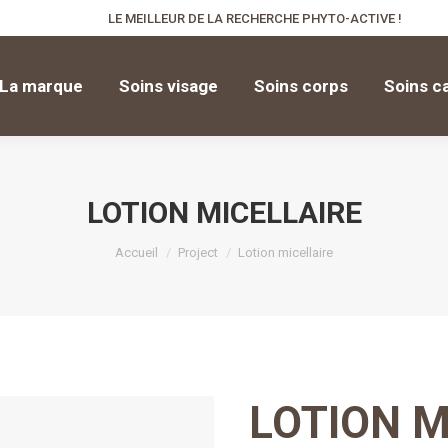
LE MEILLEUR DE LA RECHERCHE PHYTO-ACTIVE !
La marque
Soins visage
Soins corps
Soins c
La marque
Soins visage
Soins corps
Soins ca
LOTION MICELLAIRE
Vous êtes ici :
Accueil
Project
Lotion micellaire
LOTION M