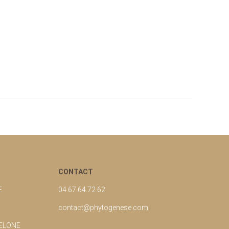
CONTACT
E
04.67.64.72.62
contact@phytogenese.com
UELONE