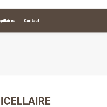
apillaires
Contact
pillaires
Contact
ICELLAIRE