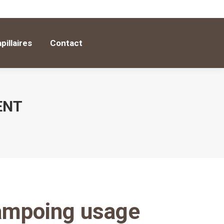
apillaires
Contact
pillaires
Contact
ENT
ampoing usage