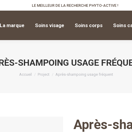
LE MEILLEUR DE LA RECHERCHE PHYTO-ACTIVE !
La marque
Soins visage
Soins corps
Soins c
La marque
Soins visage
Soins corps
Soins ca
RÈS-SHAMPOING USAGE FRÉQU
Vous êtes ici :
Accueil
Project
Après-shampoing usage fréquent
Après-sh