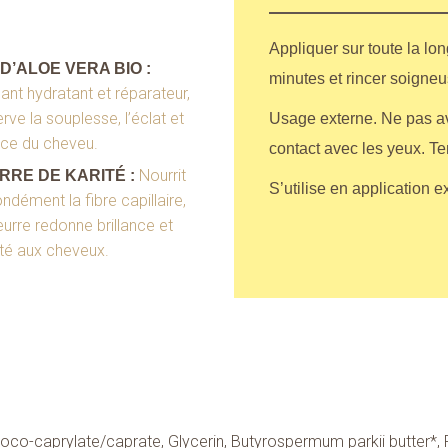
Appliquer sur toute la lo
D’ALOE VERA BIO :
minutes et rincer soigne
ant hydratant et réparateur,
erve la souplesse, l’éclat et
Usage externe. Ne pas ava
rce du cheveu.
contact avec les yeux. Te
Nourrit
RRE DE KARITÉ :
S’utilise en application e
ndément la fibre capillaire,
urre redonne brillance et
é aux cheveux.
Coco-caprylate/caprate, Glycerin, Butyrospermum parkii butter*, 