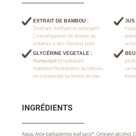
EXTRAIT DE BAMBOU :
JUS 
Tonifiant, fortifiant et astringent.
Puiss
L’extrait permet de donner du
prés
volumes a des cheveux plats.
la fo
GLYCÉRINE VEGETALE :
BEU
et hydratant,
profo
Humectant
maintient l’hydratation du cheveu
ce be
en conservant sa teneur en eau.
beaut
INGRÉDIENTS
Aqua, Aloe barbadensis leaf juice*, Cetearyl alcohol, 